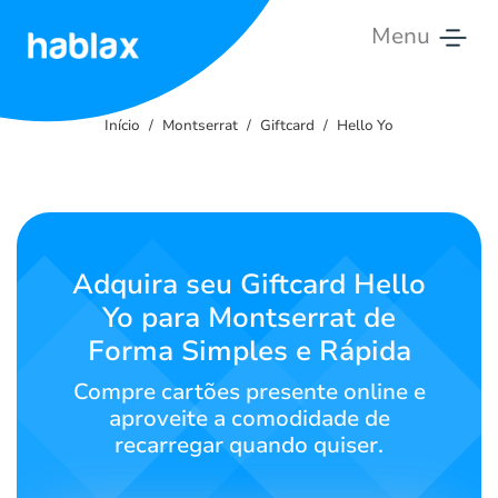
Menu
Início
Início
Montserrat
Giftcard
Hello Yo
Tarifas
Serviços
Contate-
Adquira seu Giftcard Hello
nos
Yo para Montserrat de
Forma Simples e Rápida
Português
Compre cartões presente online e
aproveite a comodidade de
recarregar quando quiser.
SIGN IN
SIGN UP