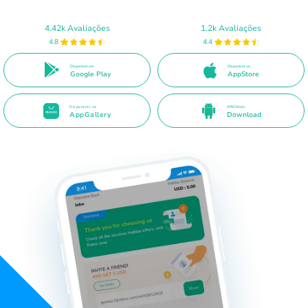
4.42k Avaliações
1.2k Avaliações
4.8
4.4
Disponível em
Disponível na
Google Play
AppStore
Disponível na
APK Direto
AppGallery
Download