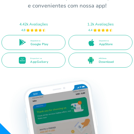
e convenientes com nossa app!
4.42k Avaliações
1.2k Avaliações
4.8
4.4
Disponível no
Disponível na
Google Play
AppStore
Disponível na
APK Direto
AppGallery
Download