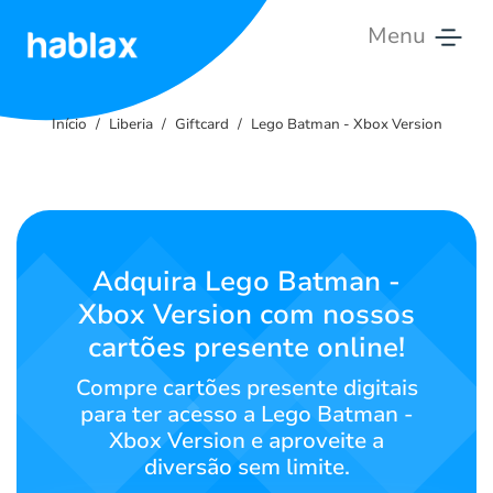
Menu
Início
Início
Liberia
Giftcard
Lego Batman - Xbox Version
Preços
Serviços
Contate-
Adquira Lego Batman -
nos
Xbox Version com nossos
cartões presente online!
Português
Compre cartões presente digitais
para ter acesso a Lego Batman -
Xbox Version e aproveite a
SIGN IN
SIGN UP
diversão sem limite.