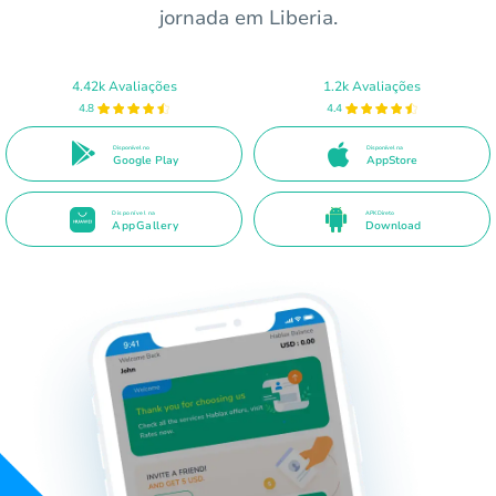
jornada em Liberia.
4.42k Avaliações
1.2k Avaliações
4.8
4.4
Disponível no
Disponível na
Google Play
AppStore
Disponível na
APK Direto
AppGallery
Download