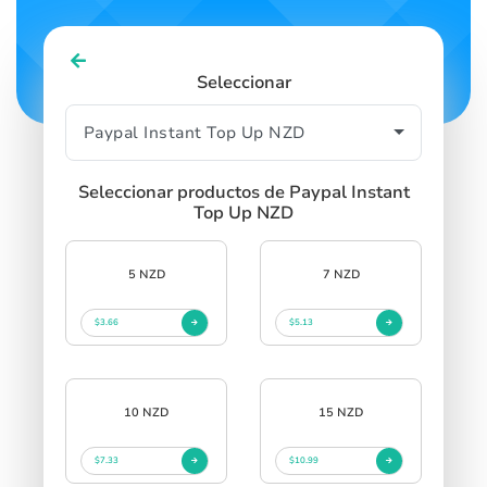
Seleccionar
Seleccionar productos de Paypal Instant
Top Up NZD
5 NZD
7 NZD
$3.66
$5.13
10 NZD
15 NZD
$7.33
$10.99