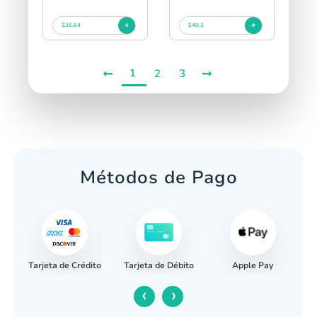
$36.64
$40.3
1
2
3
Métodos de Pago
Tarjeta de Crédito
Apple Pay
caria
Tarjeta de Débito
‹
›