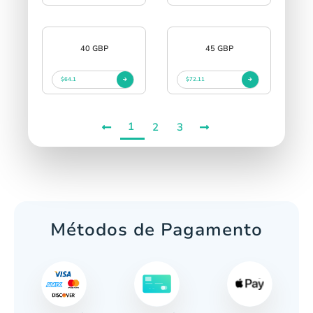
40 GBP
45 GBP
$64.1
$72.11
1
2
3
Métodos de Pagamento