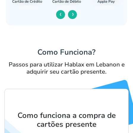
Cartão de Crédito
Apple Pay
cária
Cartão de Débito
‹
›
Como Funciona?
Passos para utilizar Hablax em Lebanon e
adquirir seu cartão presente.
Como funciona a compra de
cartões presente