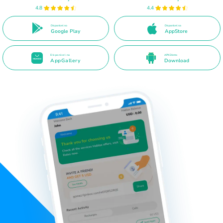
4.8
4.4
Disponível no
Disponível na
Google Play
AppStore
Disponível na
APK Direto
AppGallery
Download