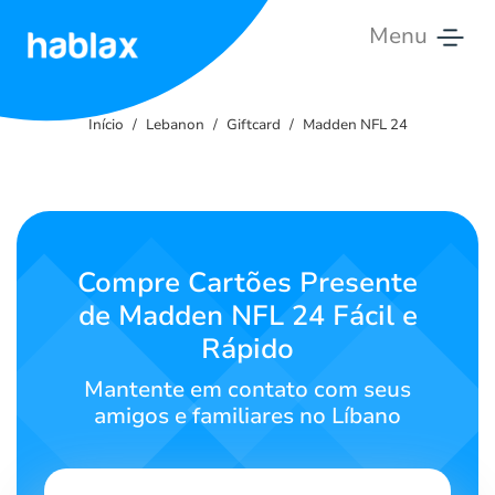
Menu
Início
Início
Lebanon
Giftcard
Madden NFL 24
Tarifas
Serviços
Entre
Compre Cartões Presente
em
de Madden NFL 24 Fácil e
contato
Rápido
Português
Mantente em contato com seus
amigos e familiares no Líbano
SIGN IN
SIGN UP