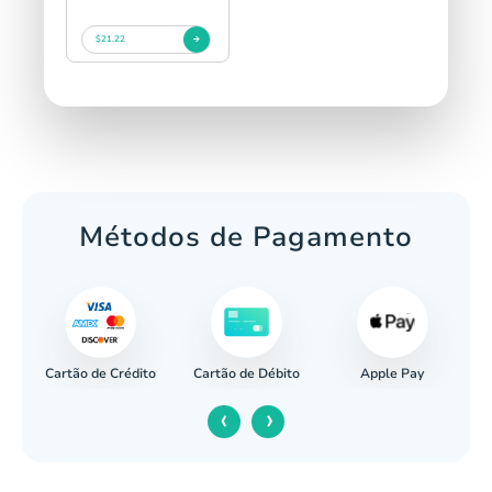
$21.22
Métodos de Pagamento
Cartão de Crédito
Apple Pay
cária
Cartão de Débito
‹
›