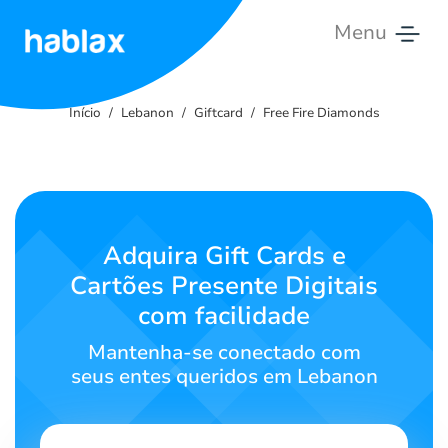
Menu
Início
Início
Lebanon
Giftcard
Free Fire Diamonds
Tarifas
Serviços
Fale
Adquira Gift Cards e
Conosco
Cartões Presente Digitais
com facilidade
Português
Mantenha-se conectado com
seus entes queridos em Lebanon
SIGN IN
SIGN UP