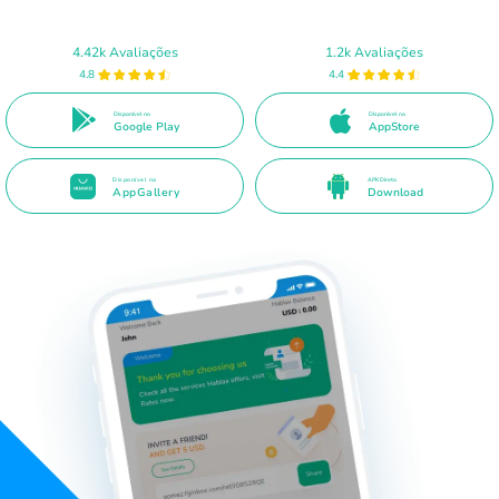
4.42k Avaliações
1.2k Avaliações
4.8
4.4
Disponível no
Disponível na
Google Play
AppStore
Disponível na
APK Direto
AppGallery
Download