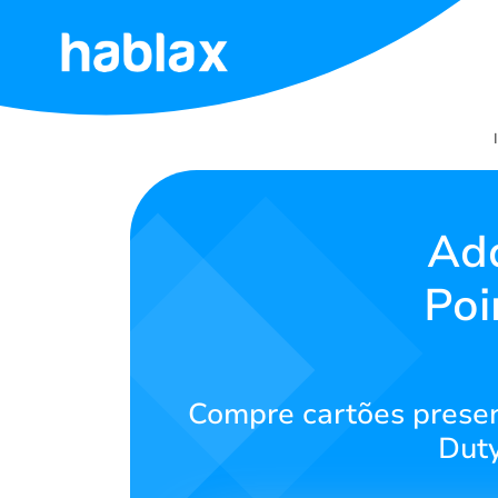
Início
Tarifas
Serviços
Adq
Poi
Contato
Português
Compre cartões present
Duty
SIGN IN
SIGN UP