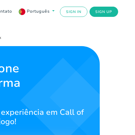
ntato
Português
SIGN IN
SIGN UP
x
zone
orma
 experiência em Call of
jogo!