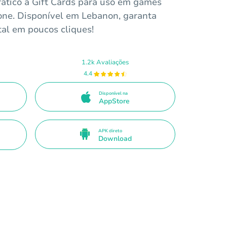
rático a Gift Cards para uso em games
one. Disponível em Lebanon, garanta
tal em poucos cliques!
1.2k Avaliações
4.4
Disponível na
AppStore
APK direto
Download