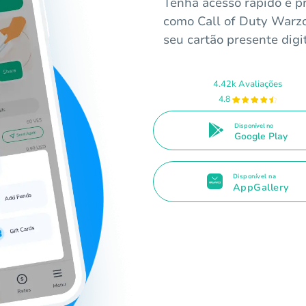
Tenha acesso rápido e p
como Call of Duty Warz
seu cartão presente digi
4.42k Avaliações
4.8
Disponível no
Google Play
Disponível na
AppGallery