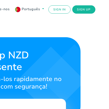
e-nos
Português
SIGN IN
SIGN UP
Up NZD
sente
á-los rapidamente no
 com segurança!