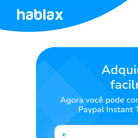
Início
Tarifas
Serviços
Adqui
faci
Contate-
nos
Agora você pode com
Português
Paypal Instant
SIGN IN
SIGN UP