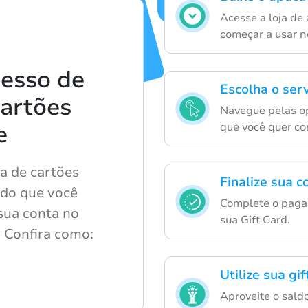
Acesse a loja de 
começar a usar n
cesso de
Escolha o ser
cartões
Navegue pelas op
e
que você quer co
ra de cartões
Finalize sua 
ndo que você
Complete o paga
sua conta no
sua Gift Card.
 Confira como:
Utilize sua gif
Aproveite o saldo