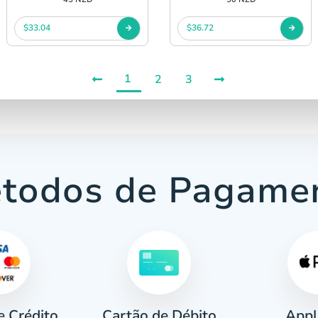
$33.04
$36.72
1
2
3
todos de Pagame
e Crédito
Appl
Cartão de Débito