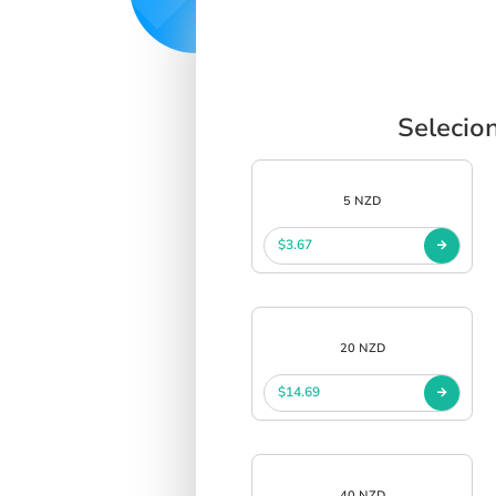
Selecio
5 NZD
$3.67
20 NZD
$14.69
40 NZD