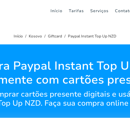
Início
Tarifas
Serviços
Contat
Início
Kosovo
Giftcard
Paypal Instant Top Up NZD
ra Paypal Instant Top 
lmente com cartões pre
prar cartões presente digitais e us
 Top Up NZD. Faça sua compra online