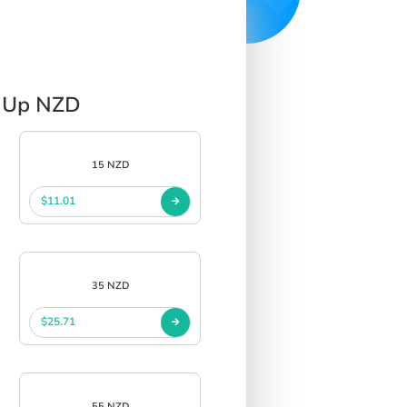
p Up NZD
15 NZD
$11.01
35 NZD
$25.71
55 NZD