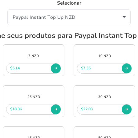
Selecionar
ne seus produtos para Paypal Instant To
7 NZD
10 NZD
$5.14
$7.35
25 NZD
30 NZD
$18.36
$22.03
45 NZD
50 NZD