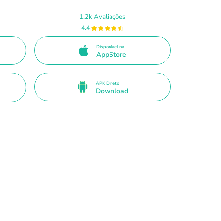
1.2k Avaliações
4.4
Disponível na
AppStore
APK Direto
Download