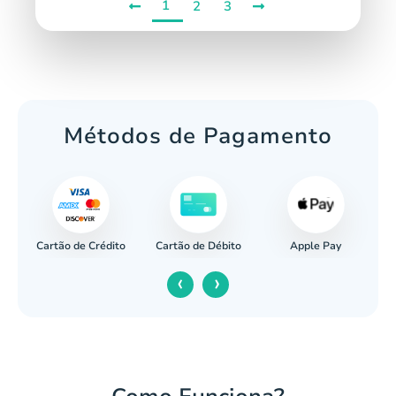
1
2
3
Métodos de Pagamento
Cartão de Crédito
Apple Pay
cária
Cartão de Débito
‹
›