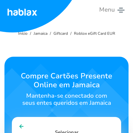
Menu
Início
Início
Jamaica
Giftcard
Roblox eGift Card EUR
Tarifas
Serviços
Contate-
Compre Cartões Presente
nos
Online em Jamaica
Português
Mantenha-se conectado com
seus entes queridos em Jamaica
SIGN IN
SIGN UP
Selecionar