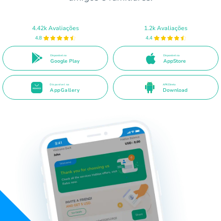
4.42k Avaliações
1.2k Avaliações
4.8
4.4
Disponível no
Disponível na
Google Play
AppStore
Disponível na
APK Direto
AppGallery
Download