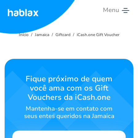
Menu
Início
Início
Jamaica
Giftcard
iCash.one Gift Voucher
Tarifas
Serviços
Contate-
Fique próximo de quem
Nos
você ama com os Gift
Vouchers da iCash.one
Português
Mantenha-se em contato com
seus entes queridos na Jamaica
SIGN IN
SIGN UP