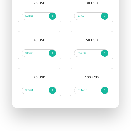
25 USD
30 USD
$28.55
$34.24
40 USD
50 USD
$45.66
$57.08
75 USD
100 USD
$85.61
$114.15