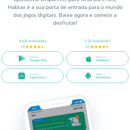
Hablax é a sua porta de entrada para o mundo
dos jogos digitais. Baixe agora e comece a
desfrutar!
4.42k Avaliações
1.2k Avaliações
4.8
4.4
Disponível no
Disponível na
Google Play
AppStore
Disponível na
APK Direto
AppGallery
Download