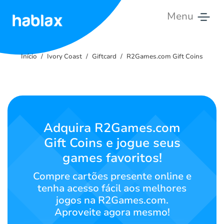
Menu
Início
Início
Ivory Coast
Giftcard
R2Games.com Gift Coins
Tarifas
Serviços
Contate-
Adquira R2Games.com
Nos
Gift Coins e jogue seus
games favoritos!
Português
Compre cartões presente online e
tenha acesso fácil aos melhores
jogos na R2Games.com.
SIGN IN
SIGN UP
Aproveite agora mesmo!