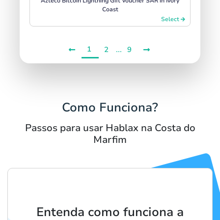
Azteco Bitcoin Lightning Gift Voucher SAR in Ivory
Coast
Select
1
...
2
9
Como Funciona?
Passos para usar Hablax na Costa do
Marfim
Entenda como funciona a