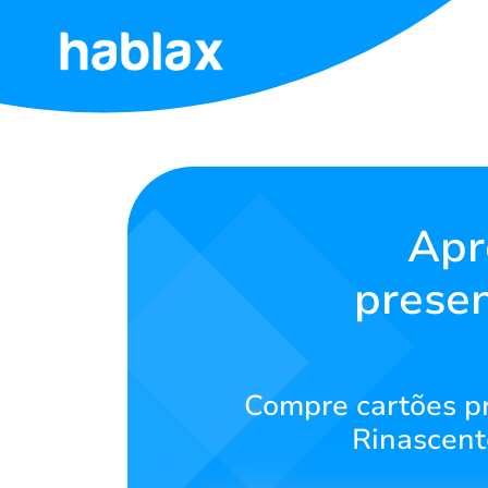
Início
Tarifas
Serviços
Apr
presen
Contato
Português
Compre cartões pr
Rinascent
SIGN IN
SIGN UP