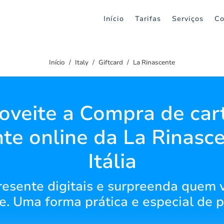
Início
Tarifas
Serviços
Co
Início
Italy
Giftcard
La Rinascente
oveite a Compra de car
te online da La Rinasc
Itália
esente digitais e surpreenda quem
e. Uma forma prática e especial de p