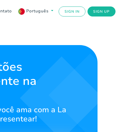
ntato
Português
SIGN IN
SIGN UP
tões
ente na
 você ama com a La
resentear!