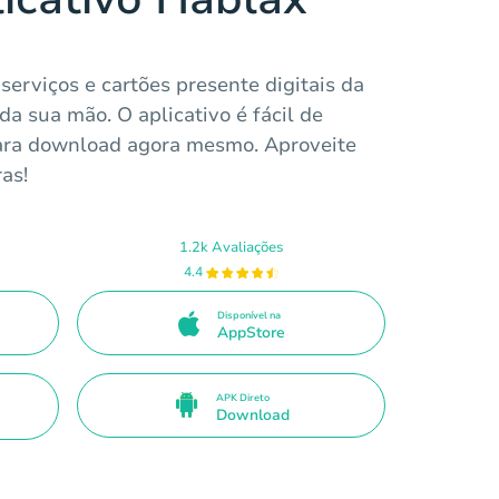
serviços e cartões presente digitais da
a sua mão. O aplicativo é fácil de
para download agora mesmo. Aproveite
as!
1.2k Avaliações
4.4
Disponível na
AppStore
APK Direto
Download