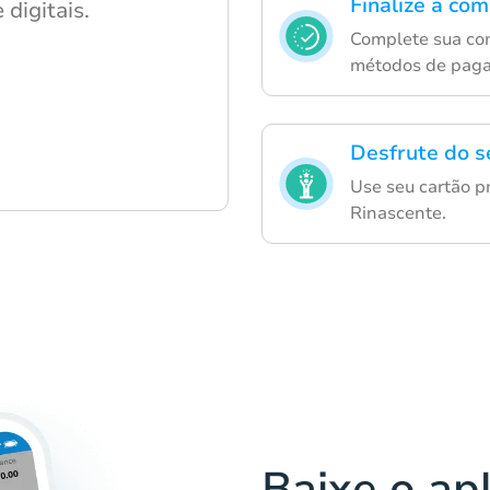
Finalize a co
digitais.
Complete sua co
métodos de paga
Desfrute do s
Use seu cartão p
Rinascente.
Baixe o ap