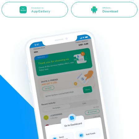
Disponível na
APK Direto
AppGallery
Download