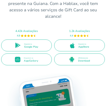
presente na Guiana. Com a Hablax, você tem
acesso a vários serviços de Gift Card ao seu
alcance!
4.42k Avaliações
1.2k Avaliações
4.8
4.4
Disponível no
Disponível na
Google Play
AppStore
Disponível na
APK Diretamente
AppGallery
Download