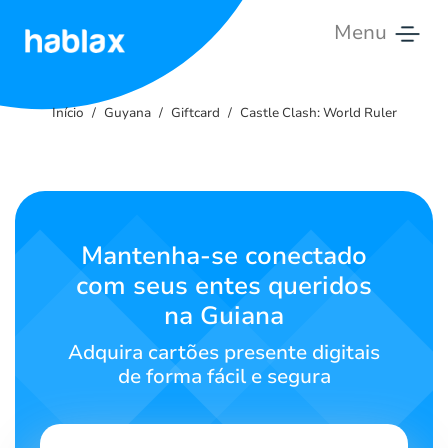
Menu
Início
Início
Guyana
Giftcard
Castle Clash: World Ruler
Tarifas
Serviços
Contate-
Mantenha-se conectado
nos
com seus entes queridos
na Guiana
Português
Adquira cartões presente digitais
de forma fácil e segura
SIGN IN
SIGN UP