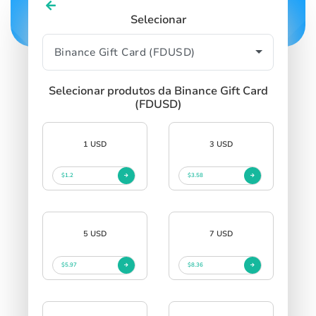
Selecionar
Selecionar produtos da Binance Gift Card
(FDUSD)
1 USD
3 USD
$1.2
$3.58
5 USD
7 USD
$5.97
$8.36