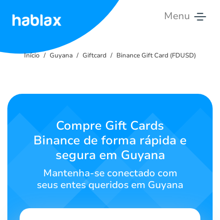
Menu
Início
Início
Guyana
Giftcard
Binance Gift Card (FDUSD)
Tarifas
Serviços
Contate-
Compre Gift Cards
nos
Binance de forma rápida e
segura em Guyana
Português
Mantenha-se conectado com
seus entes queridos em Guyana
SIGN IN
SIGN UP