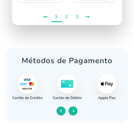
1
2
3
Métodos de Pagamento
Cartão de Crédito
Apple Pay
cária
Cartão de Débito
‹
›