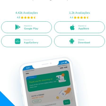
4.42k Avaliações
1.2k Avaliações
4.8
4.4
Disponível no
Disponível na
Google Play
AppStore
Disponível na
APK Direto
AppGallery
Download