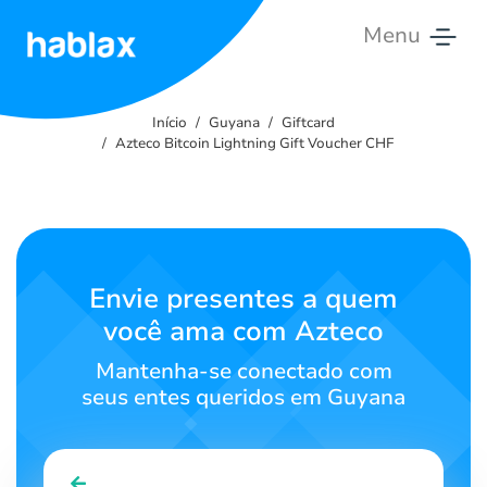
Menu
Início
Início
Guyana
Giftcard
Preços
Azteco Bitcoin Lightning Gift Voucher CHF
Serviços
Contate-
nos
Envie presentes a quem
você ama com Azteco
Português
Mantenha-se conectado com
seus entes queridos em Guyana
SIGN IN
SIGN UP