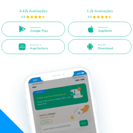
4.42k Avaliações
1.2k Avaliações
4.8
4.4
Disponível em
Disponível na
Google Play
AppStore
Disponível na
Direct APK
AppGallery
Download