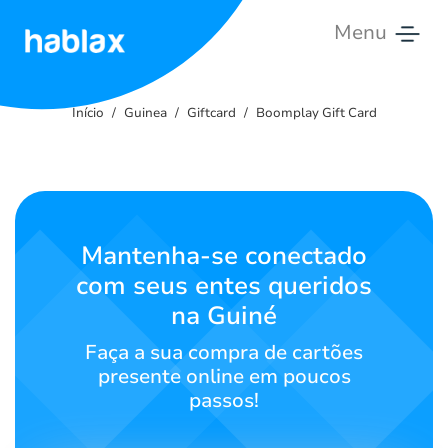
Menu
Início
Início
Guinea
Giftcard
Boomplay Gift Card
Tarifas
Serviços
Contate-
Mantenha-se conectado
nos
com seus entes queridos
na Guiné
Português
Faça a sua compra de cartões
presente online em poucos
passos!
SIGN IN
SIGN UP