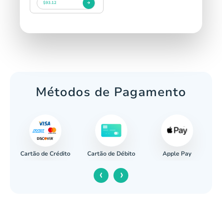
$93.12
Métodos de Pagamento
Cartão de Crédito
Apple Pay
cária
Cartão de Débito
‹
›