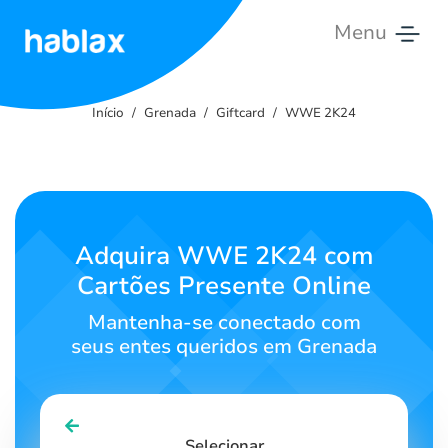
Menu
Início
Início
Grenada
Giftcard
WWE 2K24
Tarifas
Serviços
Contate-
Adquira WWE 2K24 com
nos
Cartões Presente Online
Português
Mantenha-se conectado com
seus entes queridos em Grenada
SIGN IN
SIGN UP
Selecionar