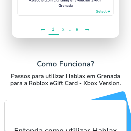
Azteco Bitcoin Lightning Gift Voucher SAR in
Grenada
Select
1
...
2
8
Como Funciona?
Passos para utilizar Hablax em Grenada
para a Roblox eGift Card - Xbox Version.
Entenda como utilizar Hablax