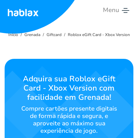
Menu
Início
Início
Grenada
Giftcard
Roblox eGift Card - Xbox Version
Tarifas
Serviços
Contato
Adquira sua Roblox eGift
Card - Xbox Version com
Português
facilidade em Grenada!
Compre cartões presente digitais
de forma rápida e segura, e
SIGN IN
SIGN UP
aproveite ao máximo sua
experiência de jogo.