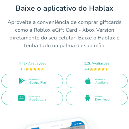
Baixe o aplicativo do Hablax
Aproveite a conveniência de comprar giftcards
como a Roblox eGift Card - Xbox Version
diretamente do seu celular. Baixe o Hablax e
tenha tudo na palma da sua mão.
4.42k Avaliações
1.2k Avaliações
4.8
4.4
Disponível no
Disponível na
Google Play
AppStore
Disponível na
APK Direto
AppGallery
Download