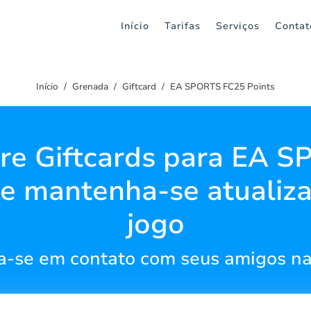
Início
Tarifas
Serviços
Contat
Início
Grenada
Giftcard
EA SPORTS FC25 Points
e Giftcards para EA 
e mantenha-se atualiz
jogo
-se em contato com seus amigos n