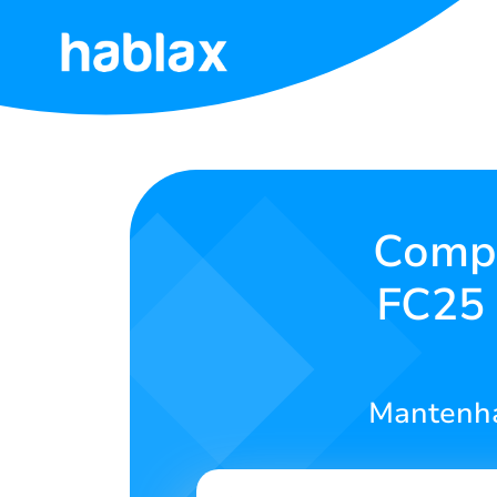
Início
Tarifas
Serviços
Compr
FC25 
Contate-
nos
Português
Mantenha
SIGN IN
SIGN UP