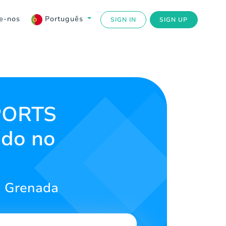
e-nos
Português
SIGN IN
SIGN UP
SPORTS
ado no
a Grenada