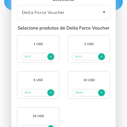
Selecione produtos de Delta Force Voucher
1 USD
2 USD
$1.07
$2.13
5 USD
10 USD
$5.32
$10.64
20 USD