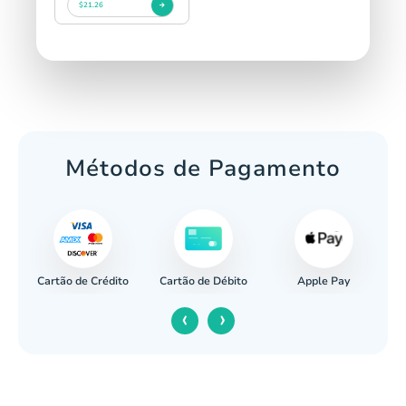
$21.26
Métodos de Pagamento
Cartão de Crédito
Apple Pay
cária
Cartão de Débito
‹
›