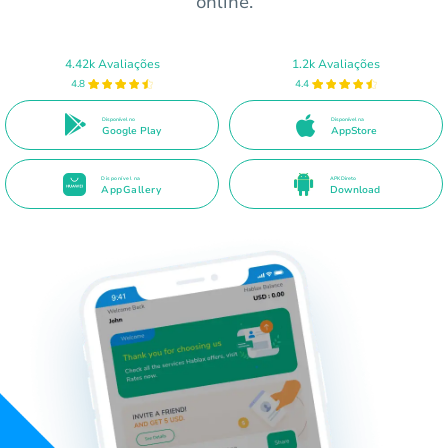
online.
4.42k Avaliações
1.2k Avaliações
4.8
4.4
Disponível no
Disponível na
Google Play
AppStore
Disponível na
APK Direto
AppGallery
Download