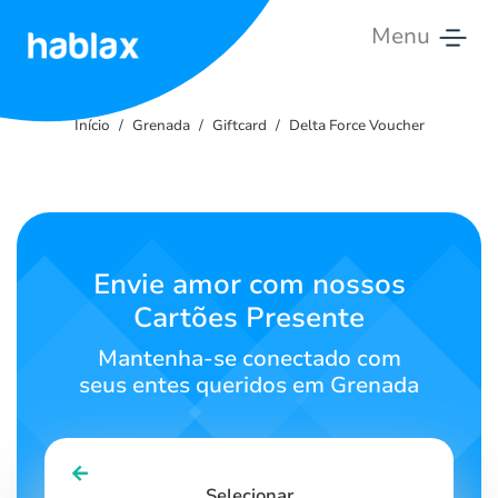
Menu
Início
Início
Grenada
Giftcard
Delta Force Voucher
Tarifas
Serviços
Contate-
Envie amor com nossos
nos
Cartões Presente
Português
Mantenha-se conectado com
seus entes queridos em Grenada
SIGN IN
SIGN UP
Selecionar