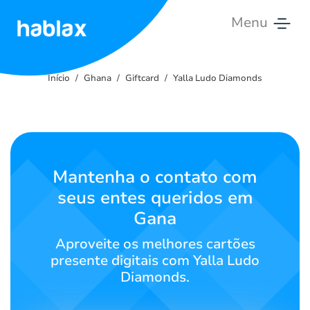
Menu
Início
Início
Ghana
Giftcard
Yalla Ludo Diamonds
Tarifas
Serviços
Contate-
Mantenha o contato com
nos
seus entes queridos em
Gana
Português
Aproveite os melhores cartões
presente digitais com Yalla Ludo
Diamonds.
SIGN IN
SIGN UP