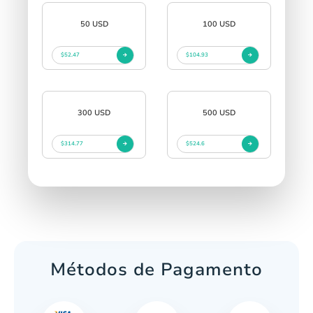
50 USD
100 USD
$52.47
$104.93
300 USD
500 USD
$314.77
$524.6
Métodos de Pagamento