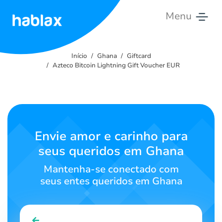
Menu
Início
Início
Ghana
Giftcard
Tarifas
Azteco Bitcoin Lightning Gift Voucher EUR
Serviços
Contate-
nos
Envie amor e carinho para
seus queridos em Ghana
Português
Mantenha-se conectado com
seus entes queridos em Ghana
SIGN IN
SIGN UP