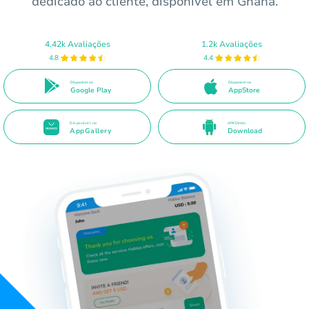
dedicado ao cliente, disponível em Ghana.
4.42k Avaliações
1.2k Avaliações
4.8
4.4
Disponível no
Disponível na
Google Play
AppStore
Disponível na
APK Direto
AppGallery
Download