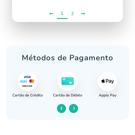
1
2
Métodos de Pagamento
Cartão de Crédito
Apple Pay
cária
Cartão de Débito
‹
›