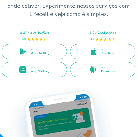
onde estiver. Experimente nossos serviços com
Lifecell e veja como é simples.
4.42k Avaliações
1.2k Avaliações
4.8
4.4
Disponível no
Disponível na
Google Play
AppStore
Disponível na
APK Direto
AppGallery
Download