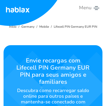
Menu
Início
Início
Germany
Mobile
Lifecell PIN Germany EUR PIN
Tarifas
Serviços
Contate-
Envie recargas com
nos
Lifecell PIN Germany EUR
PIN para seus amigos e
Português
familiares
Descubra como recarregar saldo
SIGN IN
SIGN UP
online para outros países e
mantenha-se conectado com