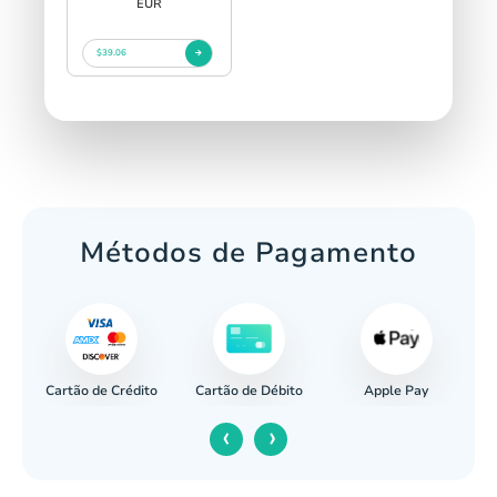
EUR
$39.06
Métodos de Pagamento
Cartão de Crédito
Apple Pay
cária
Cartão de Débito
‹
›