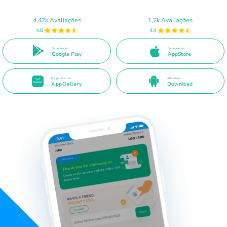
4,42k Avaliações
1,2k Avaliações
4.8
4.4
Disponível no
Disponível na
Google Play
AppStore
Disponível na
APK Direto
AppGallery
Download