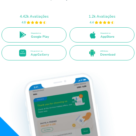
4.42k Avaliações
1.2k Avaliações
4.8
4.4
Disponível no
Disponível na
Google Play
AppStore
Disponível na
APK Direto
AppGallery
Download