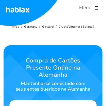
Menu
Início
Início
Germany
Giftcard
CryptoVoucher ( Solana )
Tarifas
Serviços
Entre
Compra de Cartões
em
Presente Online na
Contato
Alemanha
Português
Mantenha-se conectado com
seus entes queridos na Alemanha
SIGN IN
SIGN UP