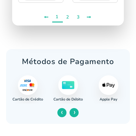
1
2
3
Métodos de Pagamento
Cartão de Crédito
Apple Pay
cária
Cartão de Débito
‹
›