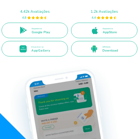
4.42k Avaliações
1.2k Avaliações
4.8
4.4
Disponível no
Disponível na
Google Play
AppStore
Disponível na
APK Direto
AppGallery
Download