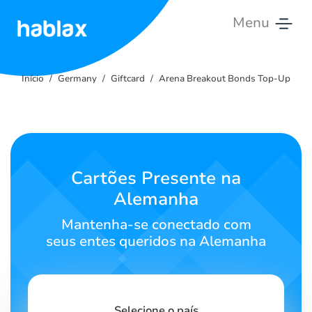
Menu
Início
Início
Germany
Giftcard
Arena Breakout Bonds Top-Up
Tarifas
Serviços
Entre
Cartões Presente na
em
Alemanha
contato
Mantenha-se conectado com
Português
seus entes queridos na Alemanha
SIGN IN
SIGN UP
Selecione o país