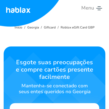
Menu
Início
Início
Georgia
Giftcard
Roblox eGift Card GBP
Tarifas
Serviços
Contacte-
Esgote suas preocupações
nos
e compre cartões presente
facilmente
Português
Mantenha-se conectado com
seus entes queridos no Georgia
SIGN IN
SIGN UP