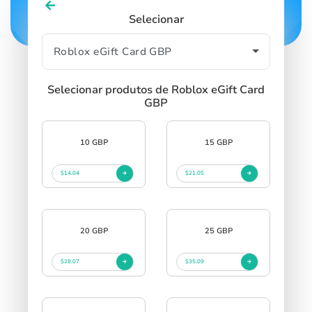
Selecionar
Selecionar produtos de Roblox eGift Card
GBP
10 GBP
15 GBP
$14.04
$21.05
20 GBP
25 GBP
$28.07
$35.09