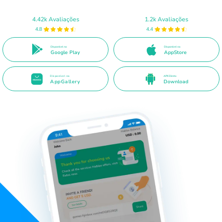
4.42k Avaliações
1.2k Avaliações
4.8
4.4
Disponível no
Disponível na
Google Play
AppStore
Disponível na
APK Direto
AppGallery
Download