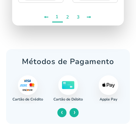
1
2
3
Métodos de Pagamento
Cartão de Crédito
Apple Pay
cária
Cartão de Débito
‹
›