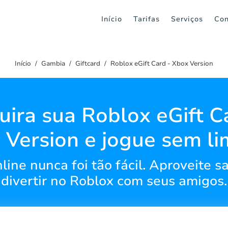
Início
Tarifas
Serviços
Con
Início
Gambia
Giftcard
Roblox eGift Card - Xbox Version
ira sua Roblox eGift C
 Version e jogue sem lim
line nunca foi tão fácil. Aproveite s
divertir no Roblox com seus amigos.