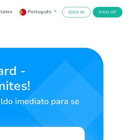
tatos
Português
SIGN IN
SIGN UP
ard -
ites!
aldo imediato para se