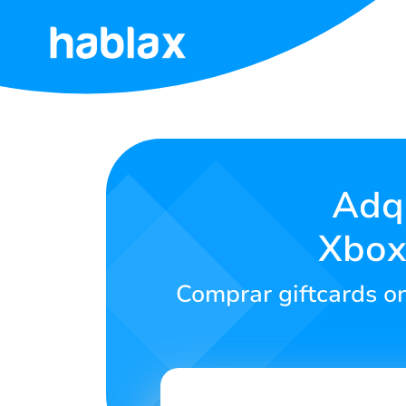
Início
Tarifas
Serviços
Adqu
Xbox
Contatos
Comprar giftcards on
Português
SIGN IN
SIGN UP