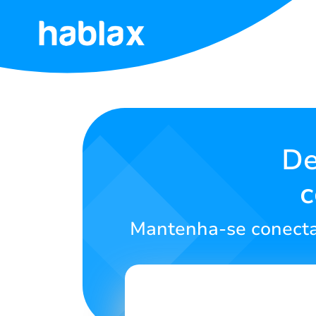
Início
Tarifas
Serviços
De
c
Contate-
nos
Mantenha-se conecta
Português
SIGN IN
SIGN UP