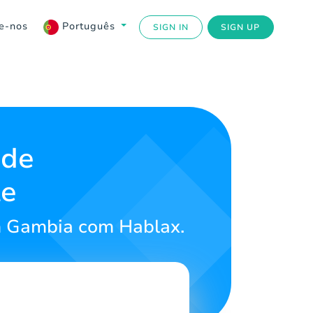
e-nos
Português
SIGN IN
SIGN UP
 de
te
m Gambia com Hablax.