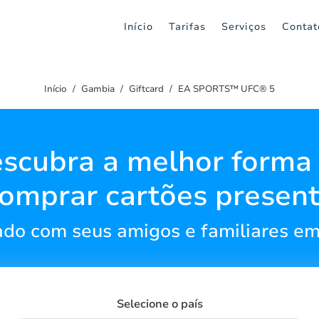
Início
Tarifas
Serviços
Contat
Início
Gambia
Giftcard
EA SPORTS™ UFC® 5
scubra a melhor forma
omprar cartões presen
do com seus amigos e familiares e
Selecione o país