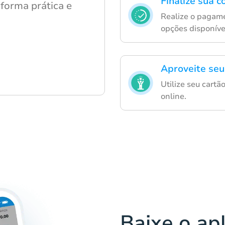
Finalize sua 
 forma prática e
Realize o pagam
opções disponíve
Aproveite seu
Utilize seu cartã
online.
Baixe o ap