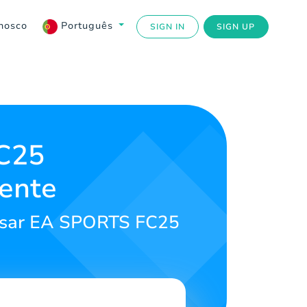
nosco
Português
SIGN IN
SIGN UP
C25
mente
essar EA SPORTS FC25