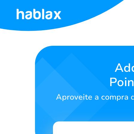
Início
Tarifas
Serviços
Ad
Poin
Fale
Conosco
Aproveite a compra 
Português
SIGN IN
SIGN UP