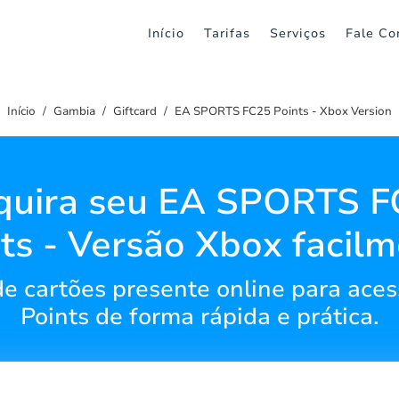
Início
Tarifas
Serviços
Fale Co
Início
Gambia
Giftcard
EA SPORTS FC25 Points - Xbox Version
quira seu EA SPORTS F
ts - Versão Xbox facil
de cartões presente online para ac
Points de forma rápida e prática.