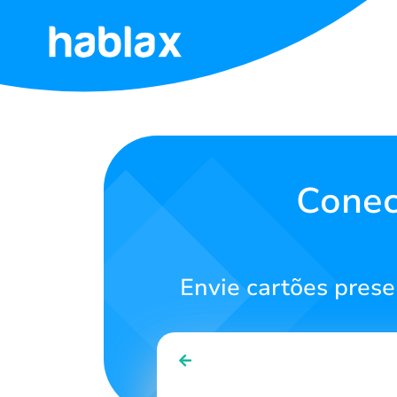
Início
Tarifas
Serviços
Conec
Contate-
nos
Envie cartões prese
Português
SIGN IN
SIGN UP