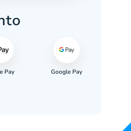
nto
e Pay
Google Pay
Pa