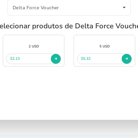
elecionar produtos de Delta Force Vouch
2 USD
5 USD
$2.13
$5.32