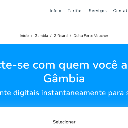
Início
Tarifas
Serviços
Contat
Início
Gambia
Giftcard
Delta Force Voucher
te-se com quem você 
Gâmbia
nte digitais instantaneamente para 
Selecionar