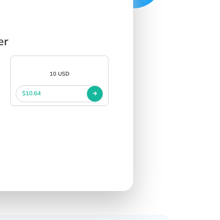
er
10 USD
$10.64