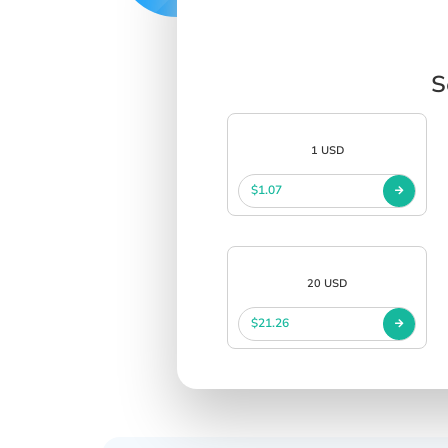
S
1 USD
$1.07
20 USD
$21.26