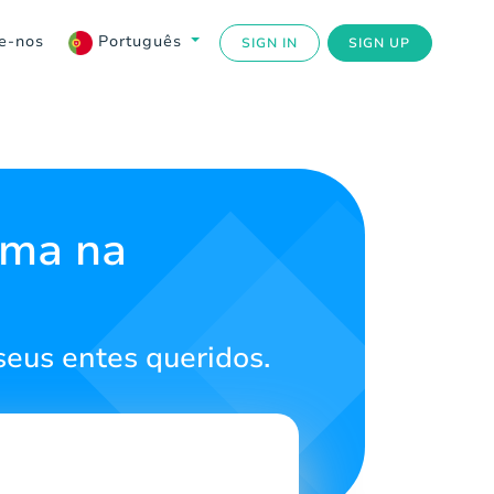
e-nos
Português
SIGN IN
SIGN UP
ama na
seus entes queridos.