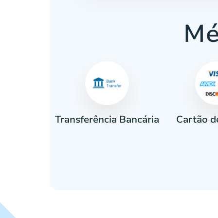
Mé
Cartão d
eiro
Transferência Bancária