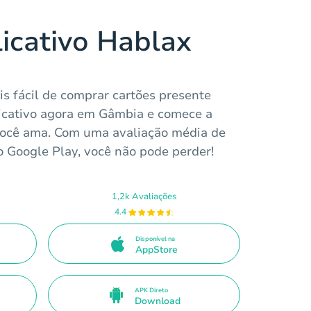
licativo Hablax
s fácil de comprar cartões presente
plicativo agora em Gâmbia e comece a
ocê ama. Com uma avaliação média de
o Google Play, você não pode perder!
1,2k Avaliações
4.4
Disponível na
AppStore
APK Direto
Download