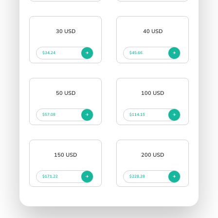
30 USD
40 USD
$34.24
$45.66
50 USD
100 USD
$57.08
$114.15
150 USD
200 USD
$171.22
$228.28