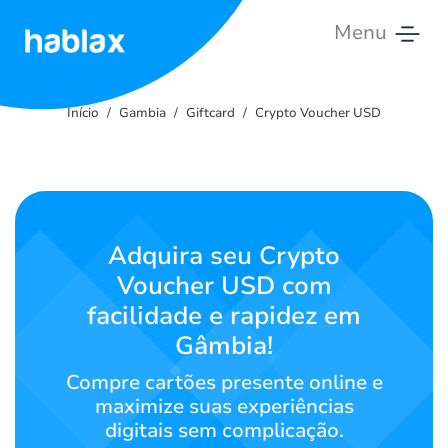
Menu
Início
Início
Gambia
Giftcard
Crypto Voucher USD
Tarifas
Serviços
Contate-
Adquira seu Crypto
nos
Voucher USD com
facilidade e rapidez em
Português
Gâmbia!
Compre cartões presente online e
SIGN IN
SIGN UP
maximize suas experiências
digitais sem complicação.