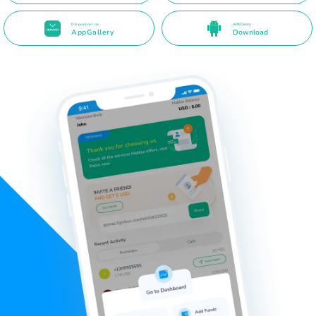
Disponível na
APK Direto
AppGallery
Download