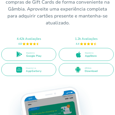
compras de Gift Cards de forma conveniente na
Gâmbia. Aproveite uma experiência completa
para adquirir cartões presente e mantenha-se
atualizado.
4.42k Avaliações
1.2k Avaliações
4.8
4.4
Disponível no
Disponível na
Google Play
AppStore
Disponível na
APK Direto
AppGallery
Download