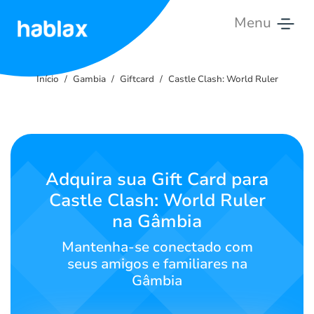
Menu
Início
Início
Gambia
Giftcard
Castle Clash: World Ruler
Tarifas
Serviços
Contate-
Adquira sua Gift Card para
nos
Castle Clash: World Ruler
na Gâmbia
Português
Mantenha-se conectado com
seus amigos e familiares na
Gâmbia
SIGN IN
SIGN UP