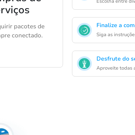
Escolha entre div
rviços
Finalize a co
uirir pacotes de
Siga as instruçõ
pre conectado.
Desfrute do s
Aproveite todas 