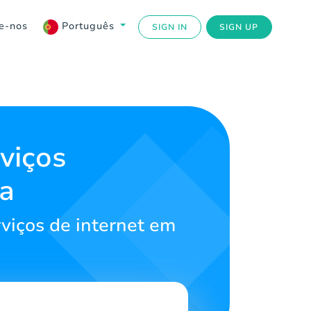
e-nos
Português
SIGN IN
SIGN UP
viços
a
viços de internet em