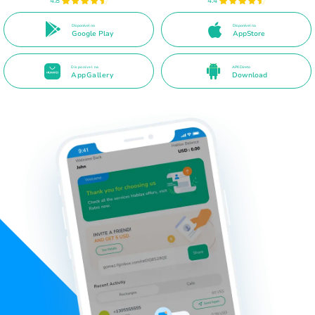
4.8
4.4
Disponível no
Disponível na
Google Play
AppStore
Disponível na
APK Direto
AppGallery
Download