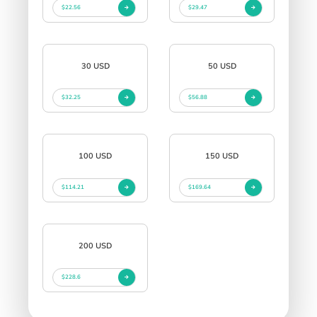
$22.56
$29.47
30 USD
50 USD
$32.25
$56.88
100 USD
150 USD
$114.21
$169.64
200 USD
$228.6