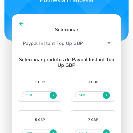
Polinésia Francesa!
Selecionar
Selecionar produtos de Paypal Instant Top
Up GBP
1 GBP
3 GBP
$1.61
$4.81
5 GBP
7 GBP
$8.01
$11.22