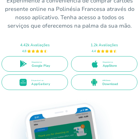
Experimente a conveniência de comprar cartões
presente online na Polinésia Francesa através do
nosso aplicativo. Tenha acesso a todos os
serviços que oferecemos na palma da sua mão.
4.42k Avaliações
1.2k Avaliações
4.8
4.4
Disponível no
Disponível no
Google Play
AppStore
Disponível no
APK Direto
AppGallery
Download