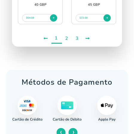
40 GBP
45 GBP
$64.09
$72.09
1
2
3
Métodos de Pagamento
Cartão de Crédito
Apple Pay
cária
Cartão de Débito
‹
›