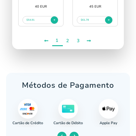
40 EUR
45 EUR
$54.91
$61.78
1
2
3
Métodos de Pagamento
Cartão de Crédito
Apple Pay
cária
Cartão de Débito
‹
›