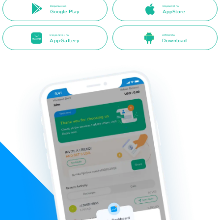
Disponível no
Disponível na
Google Play
AppStore
Disponível na
APK Direto
AppGallery
Download