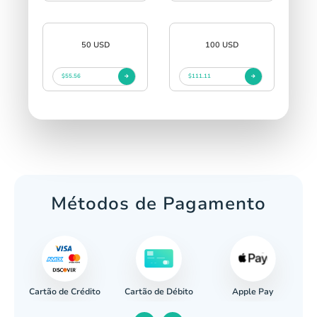
50 USD
100 USD
$55.56
$111.11
Métodos de Pagamento
Cartão de Crédito
Apple Pay
cária
Cartão de Débito