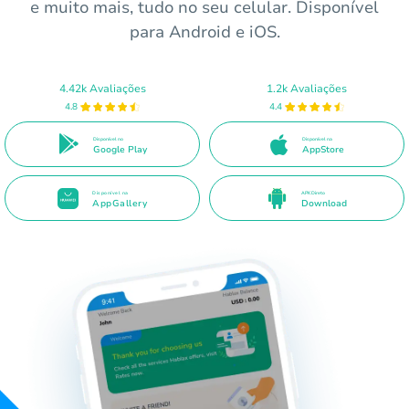
e muito mais, tudo no seu celular. Disponível
para Android e iOS.
4.42k Avaliações
1.2k Avaliações
4.8
4.4
Disponível no
Disponível na
Google Play
AppStore
Disponível na
APK Direto
AppGallery
Download