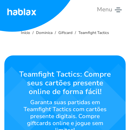
Menu
Início
Início
Dominica
Giftcard
Teamfight Tactics
Tarifas
Serviços
Contate-
Teamfight Tactics: Compre
nos
seus cartões presente
online de forma fácil!
Português
Garanta suas partidas em
Teamfight Tactics com cartões
presente digitais. Compre
SIGN IN
SIGN UP
giftcards online e jogue sem