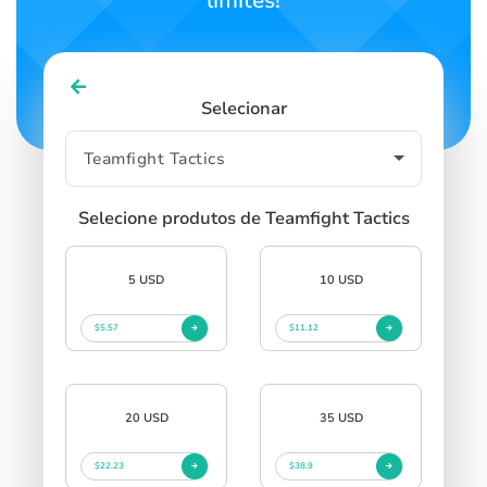
limites!
Selecionar
Selecione produtos de Teamfight Tactics
5 USD
10 USD
$5.57
$11.12
20 USD
35 USD
$22.23
$38.9