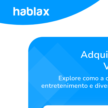
Início
Tarifas
Serviços
Adqui
Contacte-
nos
Explore como a 
Português
entretenimento e diver
SIGN IN
SIGN UP