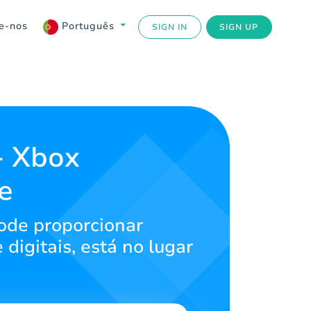
e-nos
Português
SIGN IN
SIGN UP
- Xbox
e
ode proporcionar
digitais, está no lugar