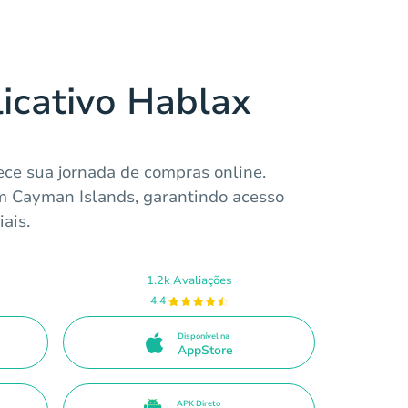
licativo Hablax
ce sua jornada de compras online.
m Cayman Islands, garantindo acesso
iais.
1.2k Avaliações
4.4
Disponível na
AppStore
APK Direto