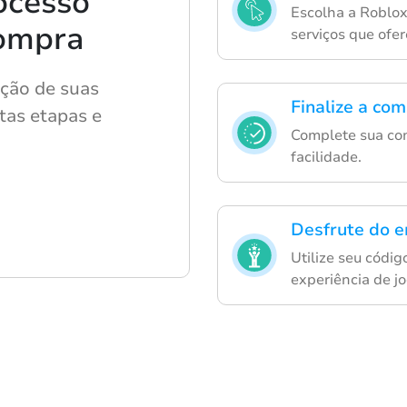
ocesso
Escolha a Roblox
compra
serviços que ofe
ição de suas
Finalize a co
stas etapas e
Complete sua co
facilidade.
Desfrute do e
Utilize seu códi
experiência de jo