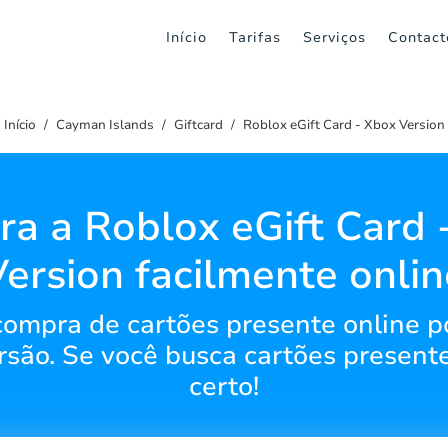
Início
Tarifas
Serviços
Contact
Início
Cayman Islands
Giftcard
Roblox eGift Card - Xbox Version
ra a Roblox eGift Card 
Version facilmente onlin
compra de cartões presente online p
são. Se você busca cartões presente 
certo!