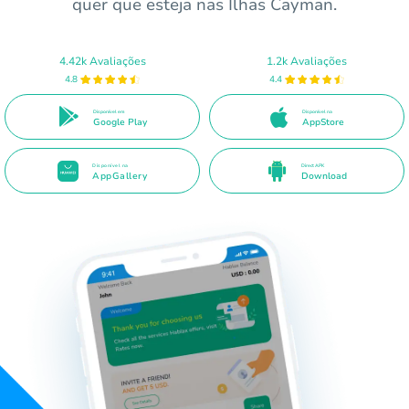
quer que esteja nas Ilhas Cayman.
4.42k Avaliações
1.2k Avaliações
4.8
4.4
Disponível em
Disponível na
Google Play
AppStore
Disponível na
Direct APK
AppGallery
Download