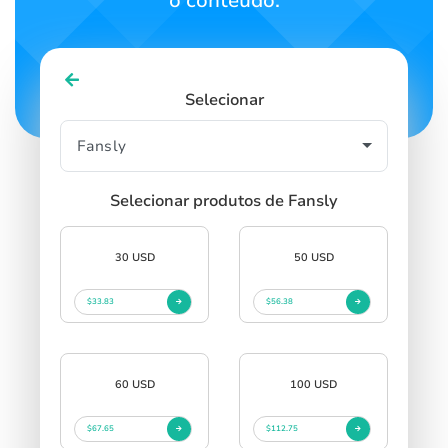
o conteúdo.
Selecionar
Selecionar produtos de Fansly
30 USD
50 USD
$33.83
$56.38
60 USD
100 USD
$67.65
$112.75