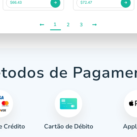
$66.43
$72.47
1
2
3
todos de Pagame
e Crédito
Appl
Cartão de Débito