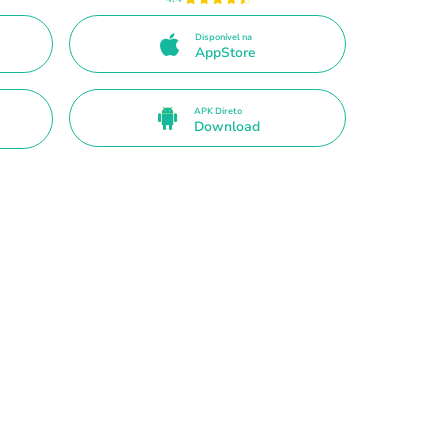
Disponível na
AppStore
APK Direto
Download