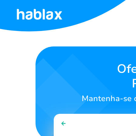
Início
Tarifas
Serviços
Ofe
Contate-
nos
Mantenha-se c
Português
SIGN IN
SIGN UP