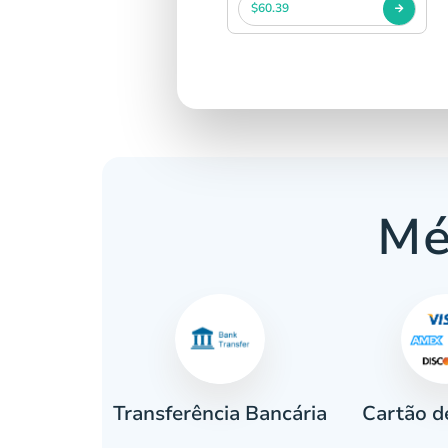
$60.39
Mé
Cartão d
eiro
Transferência Bancária