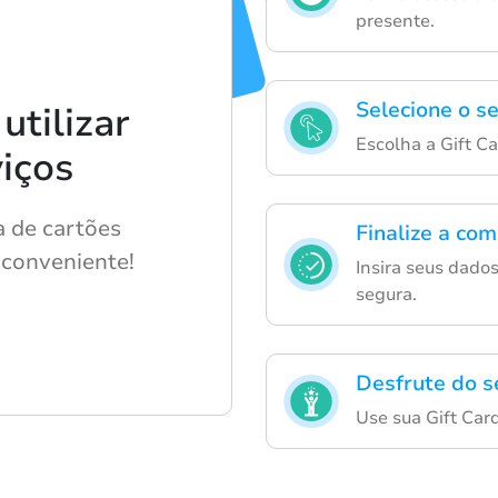
presente.
Selecione o s
tilizar
Escolha a Gift Ca
iços
 de cartões
Finalize a co
 conveniente!
Insira seus dado
segura.
Desfrute do s
Use sua Gift Car