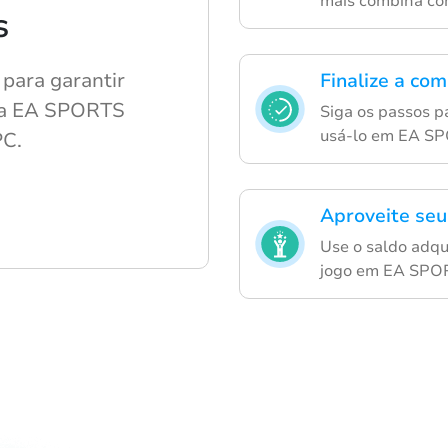
mais combina co
s
 para garantir
Finalize a co
ara EA SPORTS
Siga os passos pa
usá-lo em EA SP
PC.
Aproveite seu
Use o saldo adqu
jogo em EA SPOR