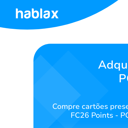
Início
Tarifas
Serviços
Adqu
P
Contate-
nos
Português
Compre cartões prese
FC26 Points - P
SIGN IN
SIGN UP