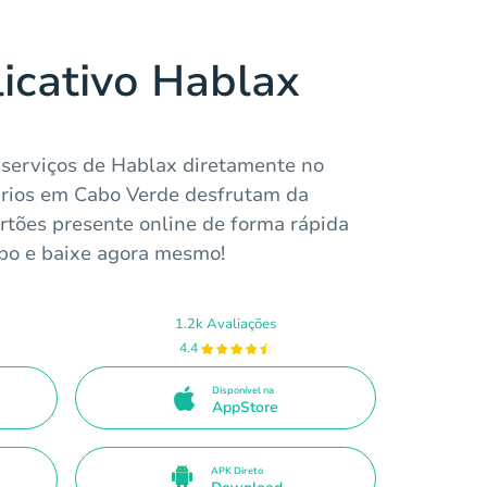
licativo Hablax
 serviços de Hablax diretamente no
ários em Cabo Verde desfrutam da
rtões presente online de forma rápida
po e baixe agora mesmo!
1.2k Avaliações
4.4
Disponível na
AppStore
APK Direto