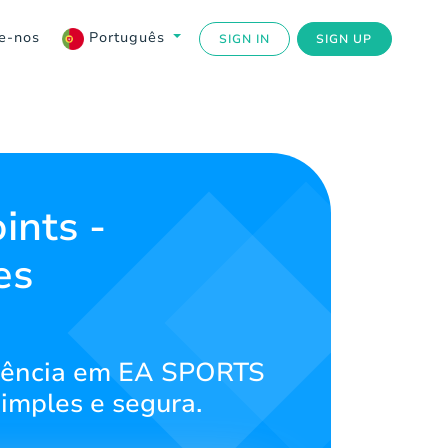
e-nos
Português
SIGN IN
SIGN UP
nts -
es
eriência em EA SPORTS
imples e segura.