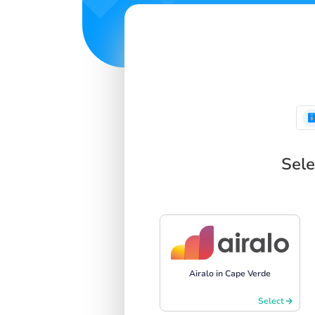
Sele
Airalo in Cape Verde
Select