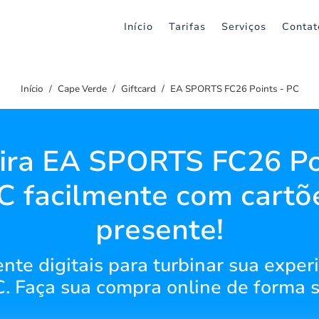
Início
Tarifas
Serviços
Contat
Início
Cape Verde
Giftcard
EA SPORTS FC26 Points - PC
ira EA SPORTS FC26 Poi
C facilmente com cartõ
presente!
nte digitais para turbinar sua exp
C. Faça sua compra online de forma s