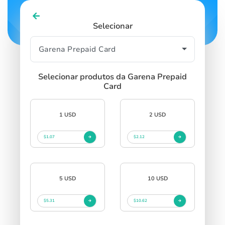
Selecionar
Selecionar produtos da Garena Prepaid
Card
1 USD
2 USD
$1.07
$2.12
5 USD
10 USD
$5.31
$10.62