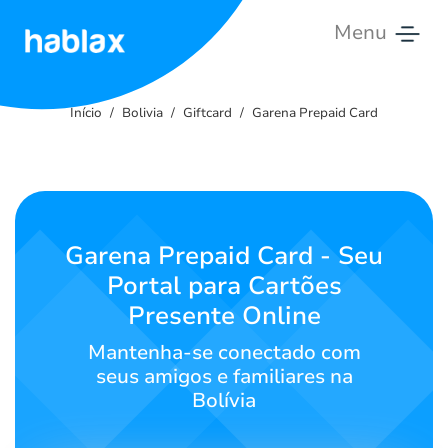
Menu
Início
Início
Bolivia
Giftcard
Garena Prepaid Card
Tarifas
Serviços
Contate-
Garena Prepaid Card - Seu
nos
Portal para Cartões
Presente Online
Português
Mantenha-se conectado com
seus amigos e familiares na
Bolívia
SIGN IN
SIGN UP