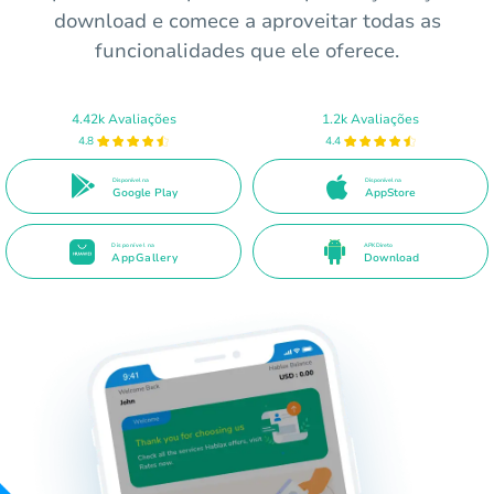
download e comece a aproveitar todas as
funcionalidades que ele oferece.
4.42k Avaliações
1.2k Avaliações
4.8
4.4
Disponível na
Disponível na
Google Play
AppStore
Disponível na
APK Direto
AppGallery
Download