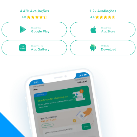
4.42k Avaliações
1.2k Avaliações
4.8
4.4
Disponível no
Disponível na
Google Play
AppStore
Disponível na
APK Direto
AppGallery
Download