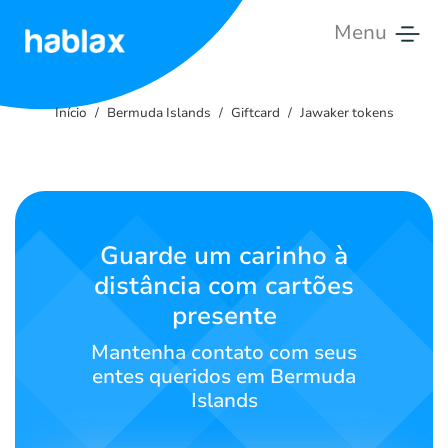
Menu
Início
Início
Bermuda Islands
Giftcard
Jawaker tokens
Tarifas
Serviços
Contacte-
Guarde um carinho à
nos
distância com cartões
presente
Português
Mantenha contato com seus
entes queridos em Bermuda
Islands
SIGN IN
SIGN UP