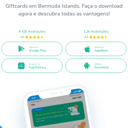
Giftcards em Bermuda Islands. Faça o download
agora e descubra todas as vantagens!
4.42k Avaliações
1.2k Avaliações
4.8
4.4
Disponível no
Disponível na
Google Play
AppStore
Disponível na
APK direto
AppGallery
Download