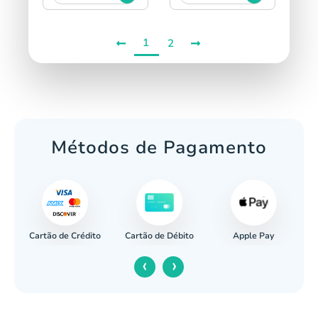
1
2
Métodos de Pagamento
Cartão de Crédito
Apple Pay
cária
Cartão de Débito
‹
›